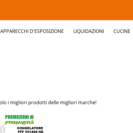
APPARECCHI D'ESPOSIZIONE
LIQUIDAZIONI
CUCINE
clients/0bbf8307db603c8a72ec75c69a21a0a9/web/modul
lo i migliori prodotti delle migliori marche!