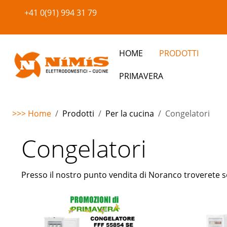
+41 0(91) 994 31 79
HOME
PRODOTTI
PRIMAVERA
>>> Home
Prodotti
Per la cucina
Congelatori
Warning
: Undefined property: stdClass::$imglink in
/home/
Congelatori
Presso il nostro punto vendita di Noranco troverete so