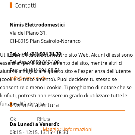
Contatti
Nimis Elettrodomestici
Via del Piano 31,
CH-6915 Pian Scairolo-Noranco
Tel.: +41 (91) 994 31 79
Utilizziamo i cookie sul nostro sito Web. Alcuni di essi sono
Tel. Ass.: 0800 840 100
essenziali per il funzionamento del sito, mentre altri ci
Fax: +41 (91) 994 88 51
aiutano a migliorare questo sito e l'esperienza dell'utente
info@nimis-ti.ch
(cookie di tracciamento). Puoi decidere tu stesso se
consentire o meno i cookie. Ti preghiamo di notare che se
li rifiuti, potresti non essere in grado di utilizzare tutte le
funzionalità del sito.
Orari d'apertura
Ok
Rifiuta
Da Lunedì a Venerdì:
Maggiori informazioni
08:15 - 12:15, 13:15 - 18:30