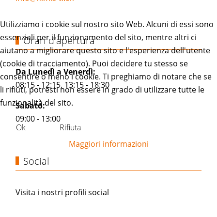
Utilizziamo i cookie sul nostro sito Web. Alcuni di essi sono
essenziali per il funzionamento del sito, mentre altri ci
Orari d'apertura
aiutano a migliorare questo sito e l'esperienza dell'utente
(cookie di tracciamento). Puoi decidere tu stesso se
Da Lunedì a Venerdì:
consentire o meno i cookie. Ti preghiamo di notare che se
08:15 - 12:15, 13:15 - 18:30
li rifiuti, potresti non essere in grado di utilizzare tutte le
funzionalità del sito.
Sabato:
09:00 - 13:00
Ok
Rifiuta
Maggiori informazioni
Social
Visita i nostri profili social